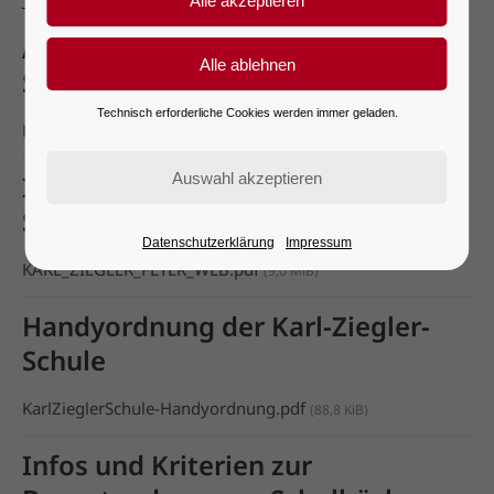
Antrag auf Beurlaubung von
Schülern
Technisch erforderliche Cookies werden immer geladen.
KarlZieglerSchule-Antrag-Beurlaubung-SuS.pdf
(166,5 KiB)
Informationsflyer der Karl-Ziegler-
Schule
Datenschutzerklärung
Impressum
KARL_ZIEGLER_FLYER_WEB.pdf
(9,0 MiB)
Handyordnung der Karl-Ziegler-
Schule
KarlZieglerSchule-Handyordnung.pdf
(88,8 KiB)
Infos und Kriterien zur