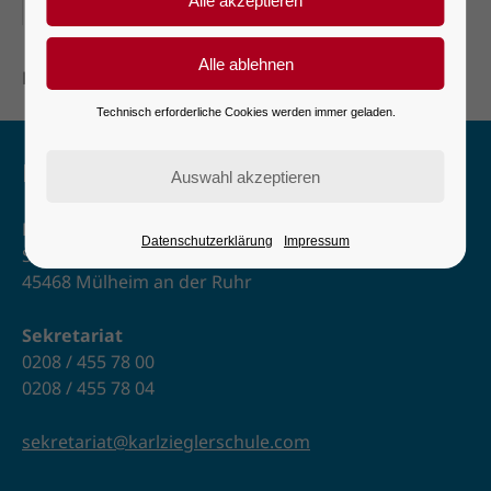
08-04-2027
Känguru-Wettbewerb
Technisch erforderliche Cookies werden immer geladen.
Kontakt
Karl-Ziegler-Schule
Datenschutzerklärung
Impressum
Schulstr. 2–6
45468 Mülheim an der Ruhr
Sekretariat
0208 / 455 78 00
0208 / 455 78 04
sekretariat@karlzieglerschule.com